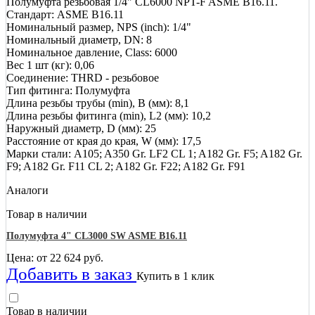
Полумуфта резьбовая 1/4" CL6000 NPT-F ASME B16.11.
Стандарт: ASME B16.11
Номинальный размер, NPS (inch): 1/4"
Номинальный диаметр, DN: 8
Номинальное давление, Class: 6000
Вес 1 шт (кг): 0,06
Соединение: THRD - резьбовое
Тип фитинга: Полумуфта
Длина резьбы трубы (min), B (мм): 8,1
Длина резьбы фитинга (min), L2 (мм): 10,2
Наружный диаметр, D (мм): 25
Расстояние от края до края, W (мм): 17,5
Марки стали: A105; A350 Gr. LF2 CL 1; A182 Gr. F5; A182 Gr.
F9; A182 Gr. F11 CL 2; A182 Gr. F22; A182 Gr. F91
Аналоги
Товар в наличии
Полумуфта 4" CL3000 SW ASME B16.11
Цена: от
22 624
руб.
Добавить в заказ
Купить в 1 клик
Товар в наличии