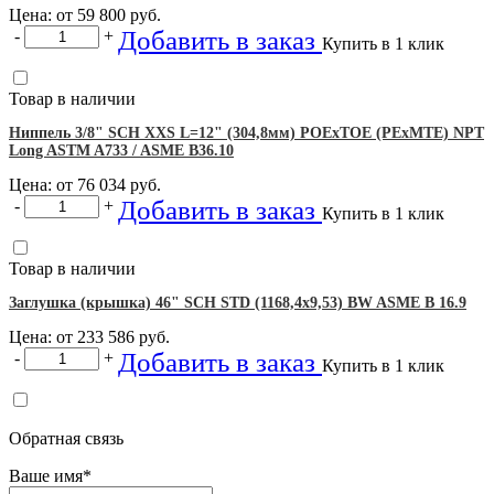
Цена: от
59 800
руб.
Добавить в заказ
-
+
Купить в 1 клик
Товар в наличии
Ниппель 3/8" SCH XXS L=12" (304,8мм) POEхTOE (PEхMTE) NPT
Long ASTM A733 / ASME B36.10
Цена: от
76 034
руб.
Добавить в заказ
-
+
Купить в 1 клик
Товар в наличии
Заглушка (крышка) 46" SCH STD (1168,4х9,53) BW ASME B 16.9
Цена: от
233 586
руб.
Добавить в заказ
-
+
Купить в 1 клик
Обратная связь
Ваше имя
*