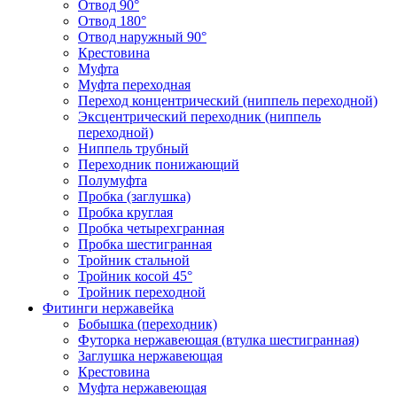
Отвод 90°
Отвод 180°
Отвод наружный 90°
Крестовина
Муфта
Муфта переходная
Переход концентрический (ниппель переходной)
Эксцентрический переходник (ниппель
переходной)
Ниппель трубный
Переходник понижающий
Полумуфта
Пробка (заглушка)
Пробка круглая
Пробка четырехгранная
Пробка шестигранная
Тройник стальной
Тройник косой 45°
Тройник переходной
Фитинги нержавейка
Бобышка (переходник)
Футорка нержавеющая (втулка шестигранная)
Заглушка нержавеющая
Крестовина
Муфта нержавеющая