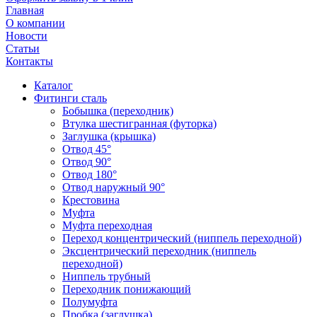
Главная
О компании
Новости
Статьи
Контакты
Каталог
Фитинги сталь
Бобышка (переходник)
Втулка шестигранная (футорка)
Заглушка (крышка)
Отвод 45°
Отвод 90°
Отвод 180°
Отвод наружный 90°
Крестовина
Муфта
Муфта переходная
Переход концентрический (ниппель переходной)
Эксцентрический переходник (ниппель
переходной)
Ниппель трубный
Переходник понижающий
Полумуфта
Пробка (заглушка)