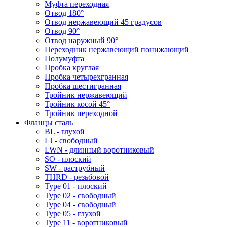
Муфта переходная
Отвод 180°
Отвод нержавеющий 45 градусов
Отвод 90°
Отвод наружный 90°
Переходник нержавеющий понижающий
Полумуфта
Пробка круглая
Пробка четырехгранная
Пробка шестигранная
Тройник нержавеющий
Тройник косой 45°
Тройник переходной
Фланцы сталь
BL - глухой
LJ - свободный
LWN - длинный воротниковый
SO - плоский
SW - раструбный
THRD - резьбовой
Type 01 - плоский
Type 02 - свободный
Type 04 - свободный
Type 05 - глухой
Type 11 - воротниковый