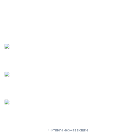
info@asmeaisi.ru
Режим работы:
пн - пт 08:00 - 18:00,
обед с 12:00 - 13:00
Фитинги нержавеющие