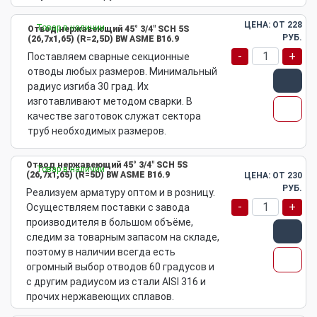
ЦЕНА: ОТ
228
Товар в наличии
Отвод нержавеющий 45° 3/4" SCH 5S
РУБ.
(26,7х1,65) (R=2,5D) BW ASME B16.9
-
+
Поставляем сварные секционные
отводы любых размеров. Минимальный
радиус изгиба 30 град. Их
изготавливают методом сварки. В
качестве заготовок служат сектора
труб необходимых размеров.
Отвод нержавеющий 45° 3/4" SCH 5S
Товар в наличии
(26,7х1,65) (R=5D) BW ASME B16.9
ЦЕНА: ОТ
230
РУБ.
Реализуем арматуру оптом и в розницу.
-
+
Осуществляем поставки с завода
производителя в большом объёме,
следим за товарным запасом на складе,
поэтому в наличии всегда есть
огромный выбор отводов 60 градусов и
с другим радиусом из стали AISI 316 и
прочих нержавеющих сплавов.