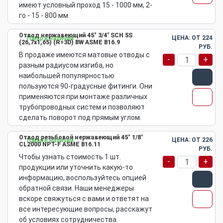
имеют условный проход 15 - 1000 мм, 2-
го - 15 - 800 мм.
Отвод нержавеющий 45° 3/4" SCH 5S
ЦЕНА: ОТ
224
Товар в наличии
(26,7х1,65) (R=3D) BW ASME B16.9
РУБ.
В продаже имеются матовые отводы с
-
+
разным радиусом изгиба, но
наибольшей популярностью
пользуются 90-градусные фитинги. Они
применяются при монтаже различных
трубопроводных систем и позволяют
сделать поворот под прямым углом.
Отвод резьбовой нержавеющий 45° 1/8"
ЦЕНА: ОТ
226
Товар в наличии
CL2000 NPT-F ASME B16.11
РУБ.
Чтобы узнать стоимость 1 шт.
-
+
продукции или уточнить какую-то
информацию, воспользуйтесь опцией
обратной связи. Наши менеджеры
вскоре свяжуться с вами и ответят на
все интересующие вопросы, расскажут
об условиях сотрудничества.