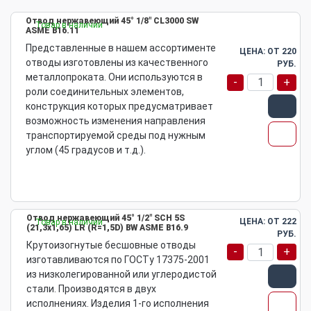
Отвод нержавеющий 45° 1/8" CL3000 SW
Товар в наличии
ASME B16.11
Представленные в нашем ассортименте
ЦЕНА: ОТ
220
отводы изготовлены из качественного
РУБ.
металлопроката. Они используются в
-
+
роли соединительных элементов,
конструкция которых предусматривает
возможность изменения направления
транспортируемой среды под нужным
углом (45 градусов и т.д.).
Отвод нержавеющий 45° 1/2" SCH 5S
ЦЕНА: ОТ
222
Товар в наличии
(21,3х1,65) LR (R=1,5D) BW ASME B16.9
РУБ.
Крутоизогнутые бесшовные отводы
-
+
изготавливаются по ГОСТу 17375-2001
из низколегированной или углеродистой
стали. Производятся в двух
исполнениях. Изделия 1-го исполнения