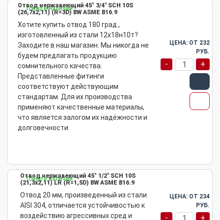
Отвод нержавеющий 45° 3/4" SCH 10S
Товар в наличии
(26,7х2,11) (R=3D) BW ASME B16.9
Хотите купить отвод 180 град.,
изготовленный из стали 12х18н10т?
ЦЕНА: ОТ
232
Заходите в наш магазин. Мы никогда не
РУБ.
будем предлагать продукцию
-
+
сомнительного качества.
Представленные фитинги
соответствуют действующим
стандартам. Для их производства
применяют качественные материалы,
что является залогом их надёжности и
долговечности.
Отвод нержавеющий 45° 1/2" SCH 10S
Товар в наличии
(21,3х2,11) LR (R=1,5D) BW ASME B16.9
Отвод 20 мм, произведенный из стали
ЦЕНА: ОТ
234
AISI 304, отличается устойчивостью к
РУБ.
воздействию агрессивных сред и
-
+