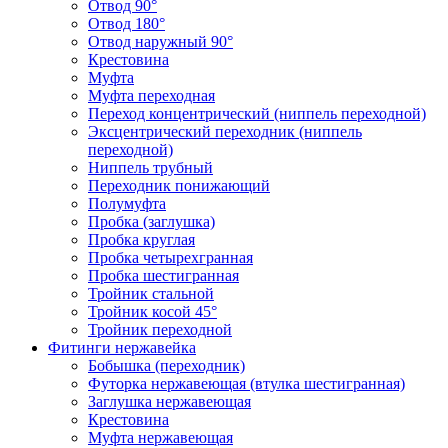
Отвод 90°
Отвод 180°
Отвод наружный 90°
Крестовина
Муфта
Муфта переходная
Переход концентрический (ниппель переходной)
Эксцентрический переходник (ниппель
переходной)
Ниппель трубный
Переходник понижающий
Полумуфта
Пробка (заглушка)
Пробка круглая
Пробка четырехгранная
Пробка шестигранная
Тройник стальной
Тройник косой 45°
Тройник переходной
Фитинги нержавейка
Бобышка (переходник)
Футорка нержавеющая (втулка шестигранная)
Заглушка нержавеющая
Крестовина
Муфта нержавеющая