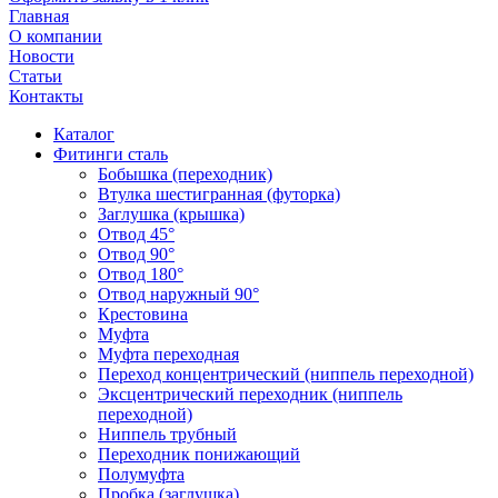
Главная
О компании
Новости
Статьи
Контакты
Каталог
Фитинги сталь
Бобышка (переходник)
Втулка шестигранная (футорка)
Заглушка (крышка)
Отвод 45°
Отвод 90°
Отвод 180°
Отвод наружный 90°
Крестовина
Муфта
Муфта переходная
Переход концентрический (ниппель переходной)
Эксцентрический переходник (ниппель
переходной)
Ниппель трубный
Переходник понижающий
Полумуфта
Пробка (заглушка)