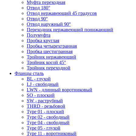
Муфта переходная
Отвод 180°
Отвод нержавеющий 45 градусов
Отвод 90°
Отвод наружный 90°
Переходник нержавеющий понижающий
Полумуфта
Пробка круглая
Пробка четырехгранная
Пробка шестигранная
Тройник нержавеющий
Тройник косой 45°
Тройник переходной
Фланцы сталь
BL - глухой
LJ - свободный
LWN - длинный воротниковый
SO - плоский
SW - раструбный
THRD - резьбовой
Type 01 - плоский
Type 02 - свободный
Type 04 - свободный
Type 05 - глухой
Type 11 - воротниковый