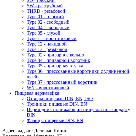
SO - плоский
SW - раструбный
THRD - резьбовой
Type 01 - плоский
Type 02 - свободный
Type 04 - свободный
Type 05 - глухой
Type 11 - воротниковый
Type 12 - накидной
Type 13 - резьбовой
Type 32 - приварное кольцо
Type 34 - приварной воротник
Type 35 - приварная втулка
Type 36 - прессованные воротники с удлиненной
шеей
Type 37 - прессованный воротник
WN - воротниковый
Пищевая нержавейка
Отводы пищевые DIN, EN, ISO
Тройники пищевые DIN, EN
Переходник понижающий пищевой по стандарту
DIN
Фланцы пищевые DIN, EN
Адрес выдачи: Деловые Линии