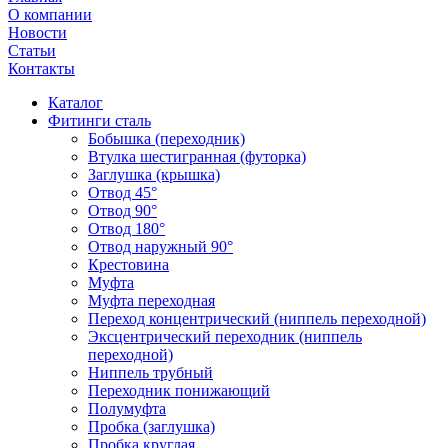
О компании
Новости
Статьи
Контакты
Каталог
Фитинги сталь
Бобышка (переходник)
Втулка шестигранная (футорка)
Заглушка (крышка)
Отвод 45°
Отвод 90°
Отвод 180°
Отвод наружный 90°
Крестовина
Муфта
Муфта переходная
Переход концентрический (ниппель переходной)
Эксцентрический переходник (ниппель
переходной)
Ниппель трубный
Переходник понижающий
Полумуфта
Пробка (заглушка)
Пробка круглая