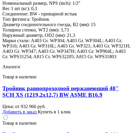
Номинальный размер, NPS (inch): 1/2"
Вес 1 шт (кг): 0,3
Соединение: BW - приварной встык
Тип фитинга: Тройник
Диаметр соединительного гнезда, B2 (мм): 15
Толщина стенки, WT2 (мм): 3,73
Наружный диаметр, OD2 (мм): 21,3
Марки стали: A403 Gr. WP304; A403 Gr. WP304L; A403 Gr.
WP316; A403 Gr. WP316L; A403 Gr. WP321; A403 Gr. WP321H;
A403 Gr. WP347; A403 Gr. WP347H; A403 Gr. WP904L; A403
Gr. WPS31254; A815 Cr. WPS32205; A815 Gr. WPS31803
Аналоги
Товар в наличии
Тройник равнопроходной нержавеющий 48"
SCH XS (1219,2х12,7) BW ASME B16.9
Цена: от
932 966
руб.
Добавить в заказ
Купить в 1 клик
Товар в наличии