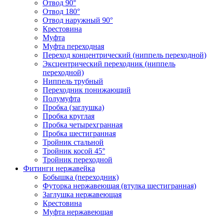
Отвод 90°
Отвод 180°
Отвод наружный 90°
Крестовина
Муфта
Муфта переходная
Переход концентрический (ниппель переходной)
Эксцентрический переходник (ниппель
переходной)
Ниппель трубный
Переходник понижающий
Полумуфта
Пробка (заглушка)
Пробка круглая
Пробка четырехгранная
Пробка шестигранная
Тройник стальной
Тройник косой 45°
Тройник переходной
Фитинги нержавейка
Бобышка (переходник)
Футорка нержавеющая (втулка шестигранная)
Заглушка нержавеющая
Крестовина
Муфта нержавеющая