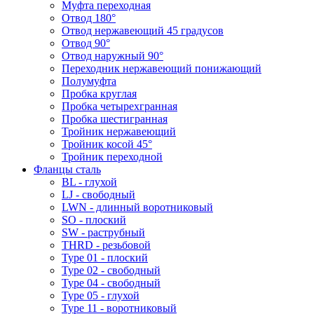
Муфта переходная
Отвод 180°
Отвод нержавеющий 45 градусов
Отвод 90°
Отвод наружный 90°
Переходник нержавеющий понижающий
Полумуфта
Пробка круглая
Пробка четырехгранная
Пробка шестигранная
Тройник нержавеющий
Тройник косой 45°
Тройник переходной
Фланцы сталь
BL - глухой
LJ - свободный
LWN - длинный воротниковый
SO - плоский
SW - раструбный
THRD - резьбовой
Type 01 - плоский
Type 02 - свободный
Type 04 - свободный
Type 05 - глухой
Type 11 - воротниковый