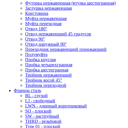
Футорка нержавеющая (втулка шестигранная)
Заглушка нержавеющая
Крестовина
Муфта нержавеющая
Муфта переходная
Отвод 180°
Отвод нержавеющий 45 градусов
Отвод 90°
Отвод наружный 90°
Переходник нержавеющий понижающий
Полумуфта
Пробка круглая
Пробка четырехгранная
Пробка шестигранная
Тройник нержавеющий
Тройник косой 45°
Тройник переходной
Фланцы сталь
BL - глухой
LJ - свободный
LWN - длинный воротниковый
SO - плоский
SW - раструбный
THRD - резьбовой
Type 01 - плоский