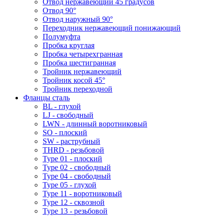
Отвод нержавеющий 45 градусов
Отвод 90°
Отвод наружный 90°
Переходник нержавеющий понижающий
Полумуфта
Пробка круглая
Пробка четырехгранная
Пробка шестигранная
Тройник нержавеющий
Тройник косой 45°
Тройник переходной
Фланцы сталь
BL - глухой
LJ - свободный
LWN - длинный воротниковый
SO - плоский
SW - раструбный
THRD - резьбовой
Type 01 - плоский
Type 02 - свободный
Type 04 - свободный
Type 05 - глухой
Type 11 - воротниковый
Type 12 - сквозной
Type 13 - резьбовой