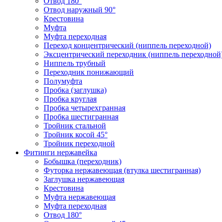
Отвод 180°
Отвод наружный 90°
Крестовина
Муфта
Муфта переходная
Переход концентрический (ниппель переходной)
Эксцентрический переходник (ниппель переходной
Ниппель трубный
Переходник понижающий
Полумуфта
Пробка (заглушка)
Пробка круглая
Пробка четырехгранная
Пробка шестигранная
Тройник стальной
Тройник косой 45°
Тройник переходной
Фитинги нержавейка
Бобышка (переходник)
Футорка нержавеющая (втулка шестигранная)
Заглушка нержавеющая
Крестовина
Муфта нержавеющая
Муфта переходная
Отвод 180°