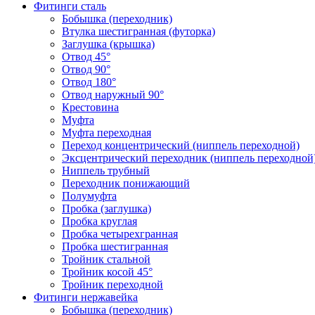
Фитинги сталь
Бобышка (переходник)
Втулка шестигранная (футорка)
Заглушка (крышка)
Отвод 45°
Отвод 90°
Отвод 180°
Отвод наружный 90°
Крестовина
Муфта
Муфта переходная
Переход концентрический (ниппель переходной)
Эксцентрический переходник (ниппель переходной
Ниппель трубный
Переходник понижающий
Полумуфта
Пробка (заглушка)
Пробка круглая
Пробка четырехгранная
Пробка шестигранная
Тройник стальной
Тройник косой 45°
Тройник переходной
Фитинги нержавейка
Бобышка (переходник)