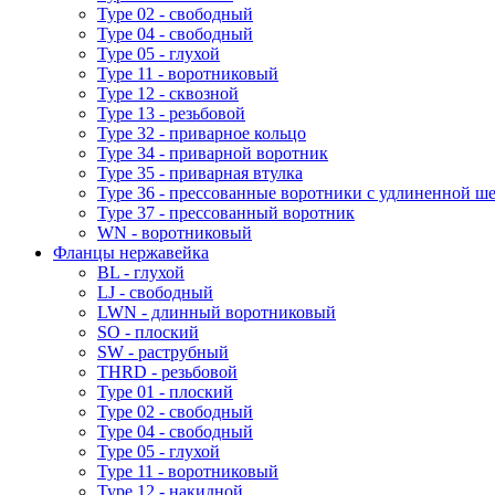
Type 02 - свободный
Type 04 - свободный
Type 05 - глухой
Type 11 - воротниковый
Type 12 - сквозной
Type 13 - резьбовой
Type 32 - приварное кольцо
Type 34 - приварной воротник
Type 35 - приварная втулка
Type 36 - прессованные воротники с удлиненной ш
Type 37 - прессованный воротник
WN - воротниковый
Фланцы нержавейка
BL - глухой
LJ - свободный
LWN - длинный воротниковый
SO - плоский
SW - раструбный
THRD - резьбовой
Type 01 - плоский
Type 02 - свободный
Type 04 - свободный
Type 05 - глухой
Type 11 - воротниковый
Type 12 - накидной