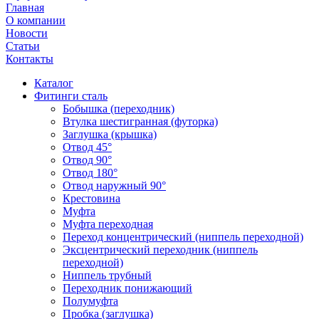
Главная
О компании
Новости
Статьи
Контакты
Каталог
Фитинги сталь
Бобышка (переходник)
Втулка шестигранная (футорка)
Заглушка (крышка)
Отвод 45°
Отвод 90°
Отвод 180°
Отвод наружный 90°
Крестовина
Муфта
Муфта переходная
Переход концентрический (ниппель переходной)
Эксцентрический переходник (ниппель
переходной)
Ниппель трубный
Переходник понижающий
Полумуфта
Пробка (заглушка)