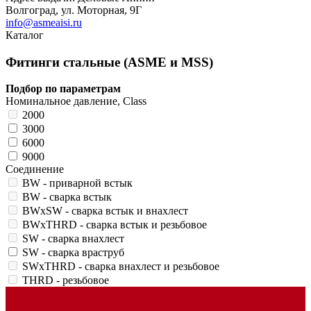
Волгоград, ул. Моторная, 9Г
info@asmeaisi.ru
Каталог
Фитинги стальные (ASME и MSS)
Подбор по параметрам
Номинальное давление, Class
2000
3000
6000
9000
Соединение
BW - приварной встык
BW - сварка встык
BWхSW - сварка встык и внахлест
BWхTHRD - сварка встык и резьбовое
SW - сварка внахлест
SW - сварка враструб
SWхTHRD - сварка внахлест и резьбовое
THRD - резьбовое