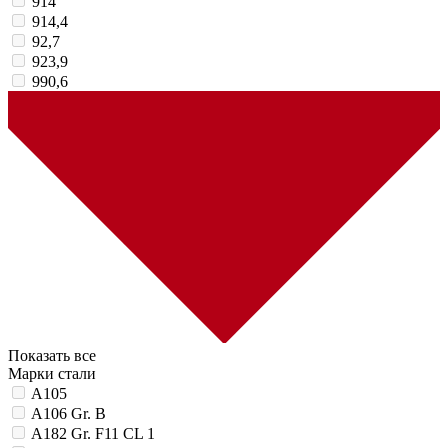
914
914,4
92,7
923,9
990,6
Показать все
Марки стали
A105
A106 Gr. B
A182 Gr. F11 CL 1