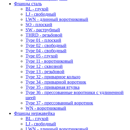
Фланцы сталь
BL - глухой
LJ - свободный
LWN - длинный воротниковый
SO - плоский
SW - раструбный
THRD - резьбовой
Type 01 - плоский
Type 02 - свободный
Type 04 - свободный
Type 05 - глухой
Type 11 - воротниковый
Type 12 - сквозной
Type 13 - резьбовой
Type 32 - приварное кольцо
Type 34 - приварной воротник
Type 35 - приварная втулка
Type 36 - прессованные воротники с удлиненной
шеей
Type 37 - прессованный воротник
WN - воротниковый
Фланцы нержавейка
BL - глухой
LJ - свободный
LWN - длинный воротниковый