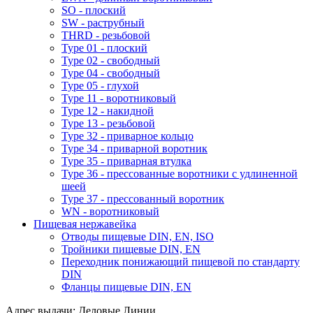
SO - плоский
SW - раструбный
THRD - резьбовой
Type 01 - плоский
Type 02 - свободный
Type 04 - свободный
Type 05 - глухой
Type 11 - воротниковый
Type 12 - накидной
Type 13 - резьбовой
Type 32 - приварное кольцо
Type 34 - приварной воротник
Type 35 - приварная втулка
Type 36 - прессованные воротники с удлиненной
шеей
Type 37 - прессованный воротник
WN - воротниковый
Пищевая нержавейка
Отводы пищевые DIN, EN, ISO
Тройники пищевые DIN, EN
Переходник понижающий пищевой по стандарту
DIN
Фланцы пищевые DIN, EN
Адрес выдачи: Деловые Линии