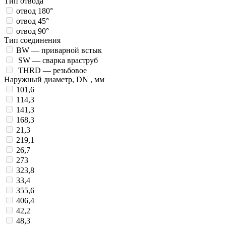
Тип отвода
отвод 180°
отвод 45°
отвод 90°
Тип соединения
BW — приварной встык
SW — сварка враструб
THRD — резьбовое
Наружный диаметр, DN , мм
101,6
114,3
141,3
168,3
21,3
219,1
26,7
273
323,8
33,4
355,6
406,4
42,2
48,3