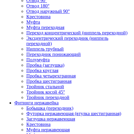
Отвод 90°
Отвод 180°
Отвод наружный 90°
Крестовина
Муфта
Муфта переходная
Переход концентрический (ниппель переходной)
Эксцентрический переходник (ниппель
переходной)
Ниппель трубный
Переходник понижающий
Полумуфта
Пробка (заглушка)
Пробка круглая
Пробка четырехгранная
Пробка шестигранная
Тройник стальной
Тройник косой 45°
Тройник переходной
Фитинги нержавейка
Бобышка (переходник)
Футорка нержавеющая (втулка шестигранная)
Заглушка нержавеющая
Крестовина
Муфта нержавеющая