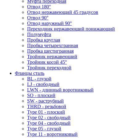
Муфта переходная
Отвод 180°
Отвод нержавеющий 45 градусов
Отвод 90°
Отвод наружный 90°
Переходник нержавеющий понижающий
Полумуфта
Пробка круглая
Пробка четырехгранная
Пробка шестигранная
Тройник нержавеющий
Тройник косой 45°
Тройник переходной
Фланцы сталь
BL - глухой
LJ - свободный
LWN - длинный воротниковый
SO - плоский
SW - раструбный
THRD - резьбовой
Type 01 - плоский
Type 02 - свободный
Type 04 - свободный
Type 05 - глухой
Type 11 - воротниковый