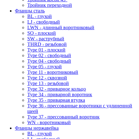
Тройник переходной
Фланцы сталь
BL - глухой
LJ - свободный
LWN - длинный воротниковый
SO - плоский
SW - раструбный
THRD - резьбовой
Type 01 - плоский
Type 02 - свободный
Type 04 - свободный
Type 05 - глухой
Type 11 - воротниковый
Type 12 - сквозной
Type 13 - резьбовой
Type 32 - приварное кольцо
Type 34 - приварной воротник
Type 35 - приварная втулка
Type 36 - прессованные воротники с удлиненной
шеей
Type 37 - прессованный воротник
WN - воротниковый
Фланцы нержавейка
BL - глухой