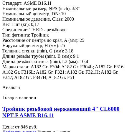
Стандарт: ASME B16.11
Номинальный размер, NPS (inch): 3/8"
Номинальный диаметр, DN: 10
Номинальное давление, Class: 2000
Вес 1 шт (кг): 0,17
Соединение: THRD - резьбовое
Тип фитинга: Тройник
Расстояние от центра до края, A (мм): 25
Наружный диаметр, H (мм): 25
Толщина стенки (min), G (мм): 3,18
Длина резьбы трубы (min), B (мм): 9,1
Длина резьбы фитинга (min), L2 (мм): 10,4
Марки стали: A182 Gr. F304; A182 Gr. F304L; A182 Gr. F316;
A182 Gr. F316L; A182 Gr. F321; A182 Gr. F321H; A182 Gr.
F347; A182 Gr. F347H; A182 Gr. F51
Аналоги
Товар в наличии
Тройник резьбовой нержавеющий 4" CL6000
NPT-F ASME B16.11
Цена: от
846
руб.