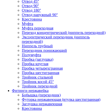
Отвод 45°
Отвод 90°
Отвод 180°
Отвод наружный 90°
Крестовина
Муфта
Муфта переходная
Переход концентрический (ниппель переходной)
Эксцентрический переходник (ниппель
переходной)
Ниппель трубный
Переходник понижающий
Полумуфта
Пробка (заглушка)
Пробка круглая
Пробка четырехгранная
Пробка шестигранная
Тройник стальной
Тройник косой 45°
Тройник переходной
Фитинги нержавейка
Бобышка (переходник)
Футорка нержавеющая (втулка шестигранная)
Заглушка нержавеющая
Крестовина