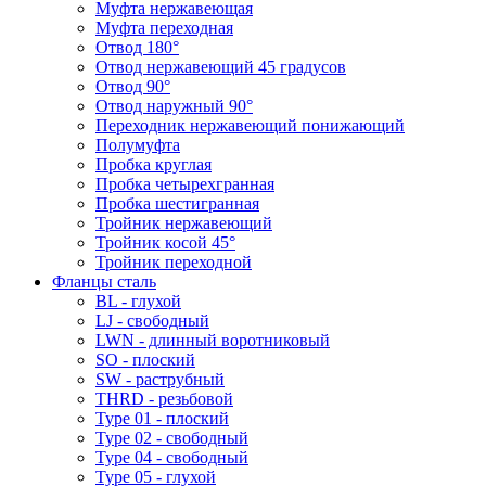
Муфта нержавеющая
Муфта переходная
Отвод 180°
Отвод нержавеющий 45 градусов
Отвод 90°
Отвод наружный 90°
Переходник нержавеющий понижающий
Полумуфта
Пробка круглая
Пробка четырехгранная
Пробка шестигранная
Тройник нержавеющий
Тройник косой 45°
Тройник переходной
Фланцы сталь
BL - глухой
LJ - свободный
LWN - длинный воротниковый
SO - плоский
SW - раструбный
THRD - резьбовой
Type 01 - плоский
Type 02 - свободный
Type 04 - свободный
Type 05 - глухой