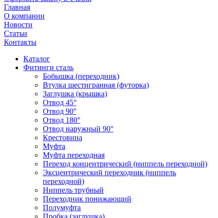
Главная
О компании
Новости
Статьи
Контакты
Каталог
Фитинги сталь
Бобышка (переходник)
Втулка шестигранная (футорка)
Заглушка (крышка)
Отвод 45°
Отвод 90°
Отвод 180°
Отвод наружный 90°
Крестовина
Муфта
Муфта переходная
Переход концентрический (ниппель переходной)
Эксцентрический переходник (ниппель
переходной)
Ниппель трубный
Переходник понижающий
Полумуфта
Пробка (заглушка)