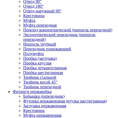
Отвод 90°
Отвод 180°
Отвод наружный 90°
Крестовина
Муфта
Муфта переходная
Переход концентрический (ниппель переходной)
Эксцентрический переходник (ниппель
переходной)
Ниппель трубный
Переходник понижающий
Полумуфта
Пробка (заглушка)
Пробка круглая
Пробка четырехгранная
Пробка шестигранная
Тройник стальной
Тройник косой 45°
Тройник переходной
Фитинги нержавейка
Бобышка (переходник)
Футорка нержавеющая (втулка шестигранная)
Заглушка нержавеющая
Крестовина
Муфта нержавеющая