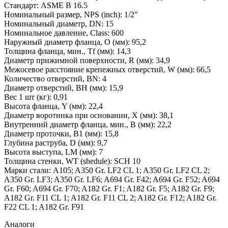
Стандарт: ASME B 16.5
Номинальный размер, NPS (inch): 1/2"
Номинальный диаметр, DN: 15
Номинальное давление, Class: 600
Наружный диаметр фланца, O (мм): 95,2
Толщина фланца, мин., Tf (мм): 14,3
Диаметр прижимной поверхности, R (мм): 34,9
Межосевое расстояние крепежных отверстий, W (мм): 66,5
Количество отверстий, BN: 4
Диаметр отверстий, BH (мм): 15,9
Вес 1 шт (кг): 0,91
Высота фланца, Y (мм): 22,4
Диаметр воротника при основании, X (мм): 38,1
Внутренний диаметр фланца, мин., B (мм): 22,2
Диаметр проточки, B1 (мм): 15,8
Глубина раструба, D (мм): 9,7
Высота выступа, LM (мм): 7
Толщина стенки, WT (shedule): SCH 10
Марки стали: A105; A350 Gr. LF2 CL 1; A350 Gr. LF2 CL 2;
A350 Gr. LF3; A350 Gr. LF6; A694 Gr. F42; A694 Gr. F52; A694
Gr. F60; A694 Gr. F70; A182 Gr. F1; A182 Gr. F5; A182 Gr. F9;
A182 Gr. F11 CL 1; A182 Gr. F11 CL 2; A182 Gr. F12; A182 Gr.
F22 CL 1; A182 Gr. F91
Аналоги