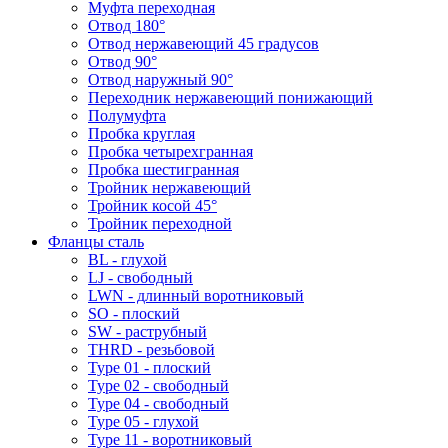
Муфта переходная
Отвод 180°
Отвод нержавеющий 45 градусов
Отвод 90°
Отвод наружный 90°
Переходник нержавеющий понижающий
Полумуфта
Пробка круглая
Пробка четырехгранная
Пробка шестигранная
Тройник нержавеющий
Тройник косой 45°
Тройник переходной
Фланцы сталь
BL - глухой
LJ - свободный
LWN - длинный воротниковый
SO - плоский
SW - раструбный
THRD - резьбовой
Type 01 - плоский
Type 02 - свободный
Type 04 - свободный
Type 05 - глухой
Type 11 - воротниковый